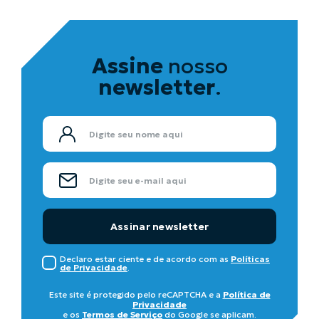
Assine
nosso
newsletter
.
Assinar newsletter
Declaro estar ciente e de acordo com as
Políticas
de Privacidade
.
Este site é protegido pelo reCAPTCHA e a
Política de
Privacidade
e os
Termos de Serviço
do Google se aplicam.