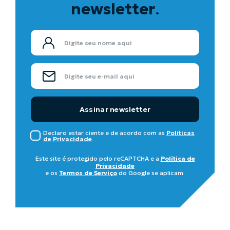
newsletter
.
Assinar newsletter
Declaro estar ciente e de acordo com as
Políticas
de Privacidade
.
Este site é protegido pelo reCAPTCHA e a
Política de
Privacidade
e os
Termos de Serviço
do Google se aplicam.